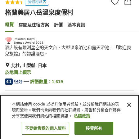
度假村酒店
格蘭美居八岳溫泉度假村
概覽
房間及住宿方案
評價
基本資訊
酒店設有觀測星空的天文台、大型温泉浴池和露天浴池。「歡迎嬰
兒旅館」的認證酒店。
北杜, 山梨縣, 日本
於地圖上顯示
很好
評語數量：
1,619
4.1
住宿設施
本網站使用 cookie 以提升使用者體驗，並分析我們網站的表
停車場
桑拿
現與流量。我們也會向我們的社群媒體、廣告和分析合作夥伴
餐廳
自動販賣機
分享您使用我們網站的相關資訊。
私隱政策
不要銷售我的個人資料
接受所有
找客房
主頁
日本
山梨縣
北杜
格蘭美居八岳溫泉度假村