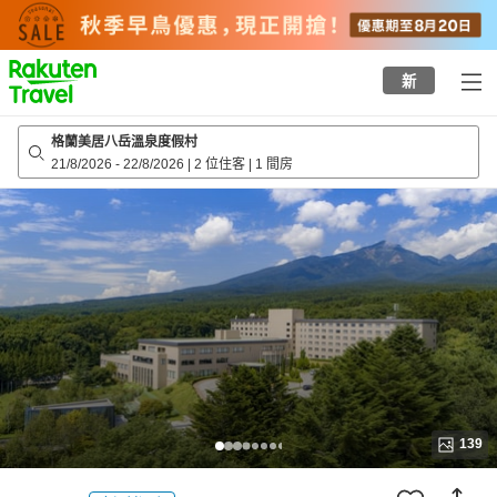
to
top
page
新
格蘭美居八岳溫泉度假村
21/8/2026
-
22/8/2026
|
2 位住客
|
1 間房
139