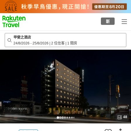
to
top
page
新
甲斐之酒店
24/8/2026
-
25/8/2026
|
2 位住客
|
1 間房
48