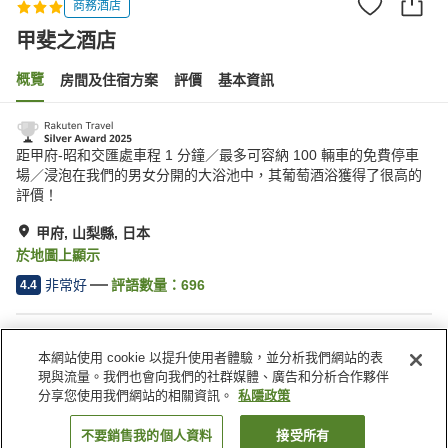
商務酒店
甲斐之酒店
概覽
房間及住宿方案
評價
基本資訊
距甲府-昭和交匯處車程 1 分鐘／最多可容納 100 輛車的免費停車
場／浸泡在我們的男女分開的大浴池中，其葡萄酒浴獲得了很高的
評價！
甲府, 山梨縣, 日本
於地圖上顯示
非常好
評語數量：
696
4.4
住宿設施
本網站使用 cookie 以提升使用者體驗，並分析我們網站的表
停車場
桑拿
現與流量。我們也會向我們的社群媒體、廣告和分析合作夥伴
水療/美容院
居酒屋區
分享您使用我們網站的相關資訊。
私隱政策
不要銷售我的個人資料
接受所有
找客房
主頁
日本
山梨縣
甲府
甲斐之酒店