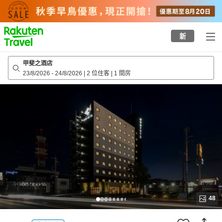
to
top
page
新
甲斐之酒店
23/8/2026
-
24/8/2026
|
2 位住客
|
1 間房
48