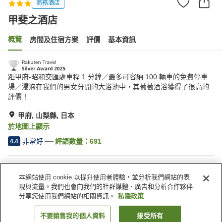
商務酒店
甲斐之酒店
概覽
房間及住宿方案
評價
基本資訊
距甲府-昭和交匯處車程 1 分鐘／最多可容納 100 輛車的免費停車
場／浸泡在我們的男女分開的大浴池中，其葡萄酒浴獲得了很高的
評價！
甲府, 山梨縣, 日本
於地圖上顯示
非常好
評語數量：
691
4.4
住宿設施
本網站使用 cookie 以提升使用者體驗，並分析我們網站的表
停車場
桑拿
現與流量。我們也會向我們的社群媒體、廣告和分析合作夥伴
水療/美容院
居酒屋區
分享您使用我們網站的相關資訊。
私隱政策
不要銷售我的個人資料
接受所有
找客房
主頁
日本
山梨縣
甲府
甲斐之酒店