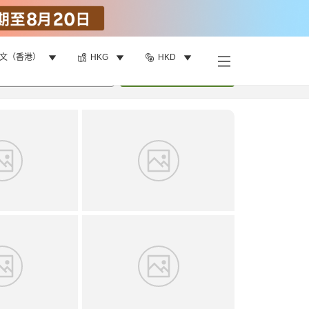
文（香港）
HKG
HKD
找客房
•
1
間房
重新搜尋