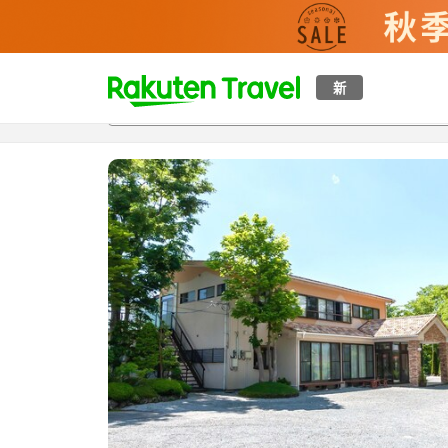
t
新
概覽
房間及住宿方案
評價
設施
o
p
P
a
g
e
_
s
e
a
r
c
h