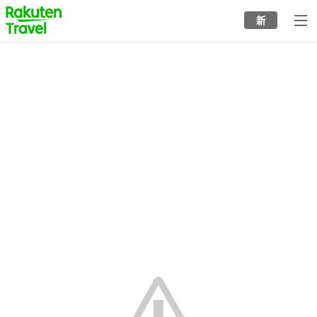
to
新
top
page