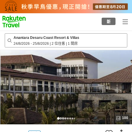
to
top
page
新
Anantara Desaru Coast Resort & Villas
24/8/2026
-
25/8/2026
|
2 位住客
|
1 間房
100