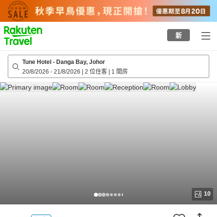
to
top
page
新
Tune Hotel - Danga Bay, Johor
20/8/2026
-
21/8/2026
|
2 位住客
|
1 間房
10