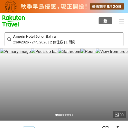
to
top
page
新
Amerin Hotel Johor Bahru
23/8/2026
-
24/8/2026
|
2 位住客
|
1 間房
55