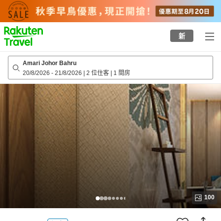
to
top
page
新
Amari Johor Bahru
20/8/2026
-
21/8/2026
|
2 位住客
|
1 間房
100