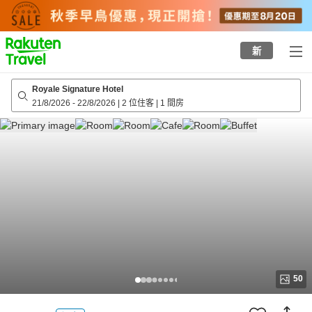
to
top
page
新
Royale Signature Hotel
21/8/2026
-
22/8/2026
|
2 位住客
|
1 間房
50