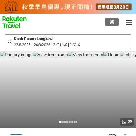
to
top
page
新
Dash Resort Langkawi
23/8/2026
-
24/8/2026
|
2 位住客
|
1 間房
69