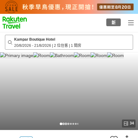
to
top
page
新
Kampar Boutique Hotel
20/8/2026
-
21/8/2026
|
2 位住客
|
1 間房
34