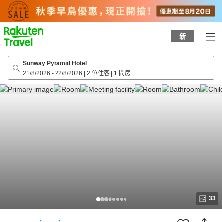
to
top
page
新
Sunway Pyramid Hotel
21/8/2026
-
22/8/2026
|
2 位住客
|
1 間房
33