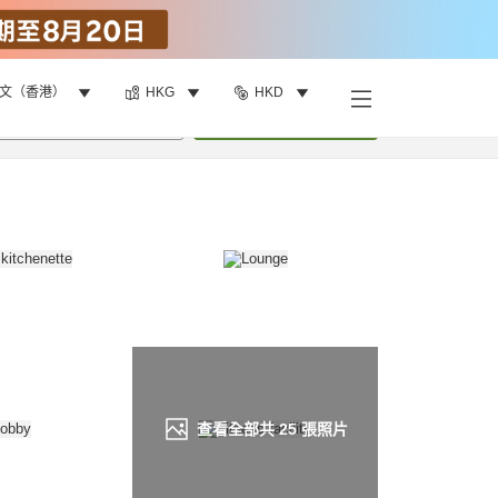
文（香港）
HKG
HKD
找客房
•
1
間房
重新搜尋
查看全部共
25
張照片