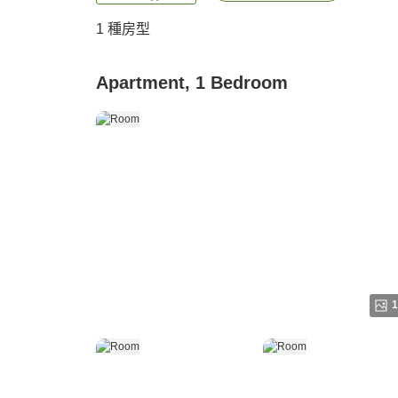
1 種房型
Apartment, 1 Bedroom
1