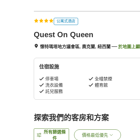
公寓式酒店
Quest On Queen
懷特瑪塔地方議會區, 奧克蘭, 紐西蘭
於地圖上顯
住宿設施
停車場
全幢禁煙
洗衣設備
體育館
託兒服務
探索我們的客房和方案
所有篩選條
價格最低優先
件