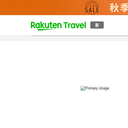
t
新
概覽
房間及住宿方案
評價
設施
o
p
P
a
g
e
_
s
e
a
r
c
h