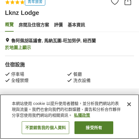
青年旅舍
Lknz Lodge
概覽
房間及住宿方案
評價
基本資訊
魯阿佩胡區議會, 馬納瓦圖-旺加努伊, 紐西蘭
於地圖上顯示
住宿設施
停車場
餐廳
全幢禁煙
洗衣設備
主頁
紐西蘭
馬納瓦圖-旺加努伊
魯阿佩胡區議會
Lknz Lodge
本網站使用 cookie 以提升使用者體驗，並分析我們網站的表
現與流量。我們也會向我們的社群媒體、廣告和分析合作夥伴
分享您使用我們網站的相關資訊。
私隱政策
不要銷售我的個人資料
接受所有
找客房