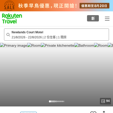
to
top
page
新
Newlands Court Motel
21/8/2026
-
22/8/2026
|
2 位住客
|
1 間房
94