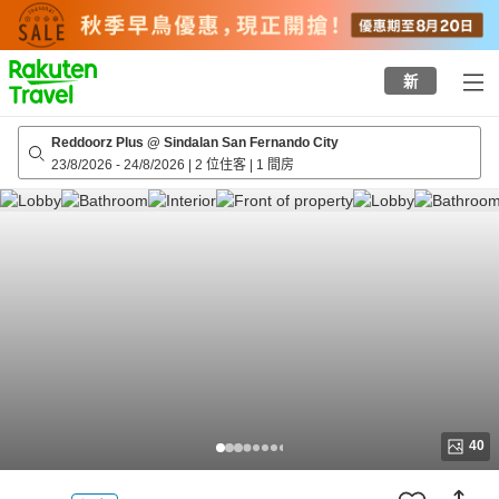
to
top
page
新
Reddoorz Plus @ Sindalan San Fernando City
23/8/2026
-
24/8/2026
|
2 位住客
|
1 間房
40