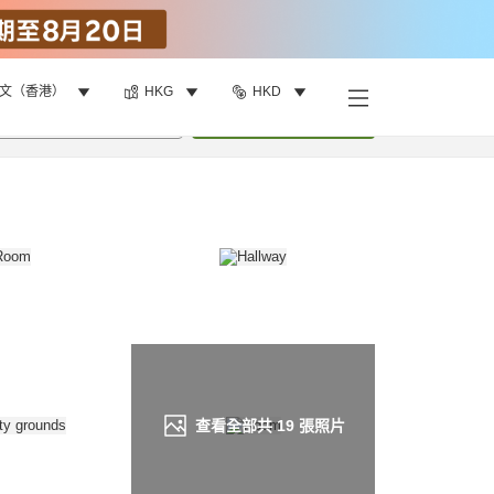
文（香港）
HKG
HKD
找客房
•
1
間房
重新搜尋
查看全部共
19
張照片