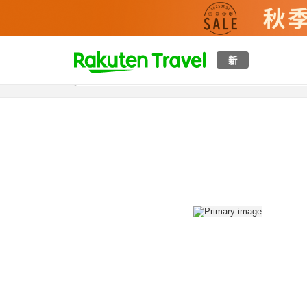
t
新
概覽
房間及住宿方案
評價
設施
o
p
P
a
g
e
_
s
e
a
r
c
h