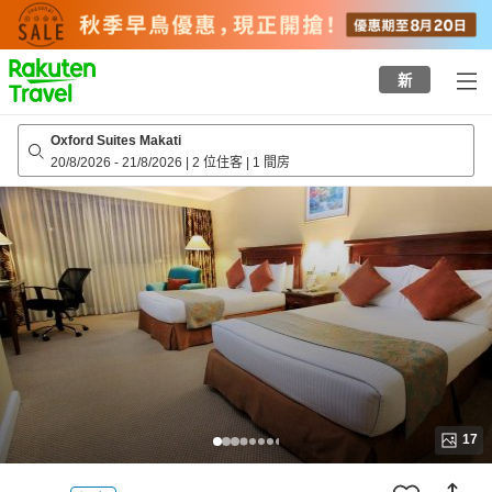
to
top
page
新
Oxford Suites Makati
20/8/2026
-
21/8/2026
|
2 位住客
|
1 間房
17