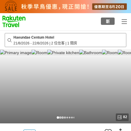
to
top
page
新
Haeundae Centum Hotel
21/8/2026
-
22/8/2026
|
2 位住客
|
1 間房
82