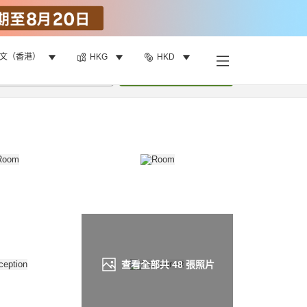
文（香港）
HKG
HKD
找客房
•
1
間房
重新搜尋
查看全部共
48
張照片