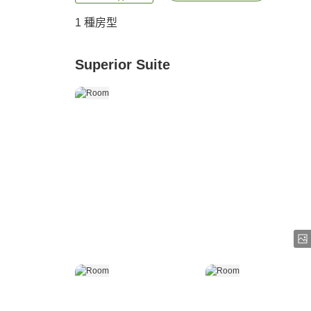
1 種房型
Superior Suite