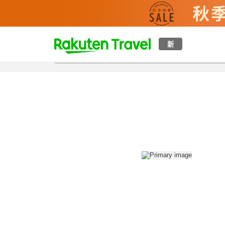
t
新
概覽
房間及住宿方案
評價
設施
o
p
P
a
g
e
_
s
e
a
r
c
h