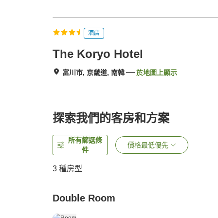
酒店
The Koryo Hotel
富川市, 京畿道, 南韓
於地圖上顯示
探索我們的客房和方案
所有篩選條
價格最低優先
件
3
種房型
Double Room