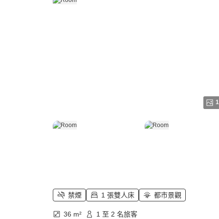
1
禁煙
1 張雙人床
都市景觀
36 m²
1 至 2 名旅客