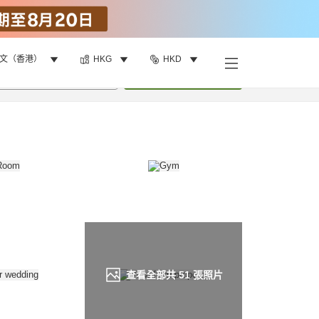
文（香港）
HKG
HKD
找客房
•
1
間房
重新搜尋
查看全部共
51
張照片