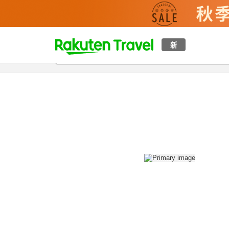
t
新
概覽
房間及住宿方案
評價
設施
o
p
P
a
g
e
_
s
e
a
r
c
h