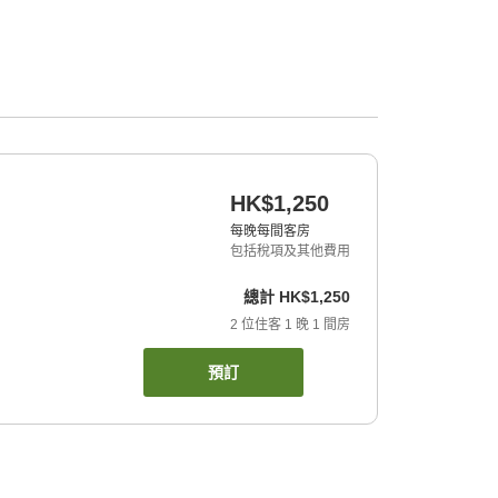
HK$1,250
每晚每間客房
包括稅項及其他費用
總計
HK$1,250
2
位住客
1
晚
1
間房
預訂