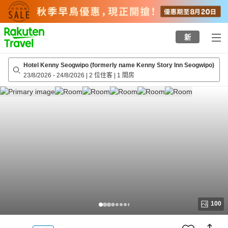
to
top
page
新
Hotel Kenny Seogwipo (formerly name Kenny Story Inn Seogwipo)
23/8/2026
-
24/8/2026
|
2 位住客
|
1 間房
100