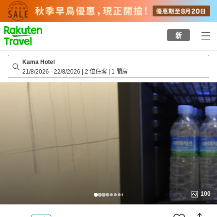
to
top
page
新
Kama Hotel
21/8/2026
-
22/8/2026
|
2 位住客
|
1 間房
100