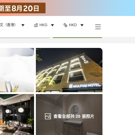
文（香港）
HKG
HKD
找客房
•
1
間房
重新搜尋
查看全部共
28
張照片