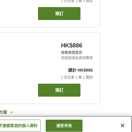
2
位住客
1
晚
1
間房
預訂
HK$886
每晚每間客房
包括稅項及其他費用
總計
HK$886
2
位住客
1
晚
1
間房
預訂
方案
不要銷售我的個人資料
接受所有