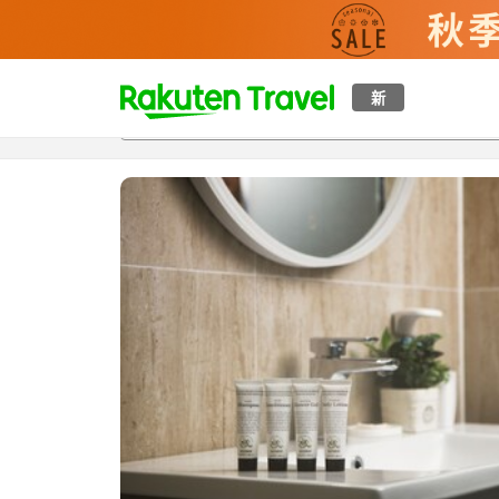
t
新
概覽
房間及住宿方案
評價
設施
o
p
P
a
g
e
_
s
e
a
r
c
h