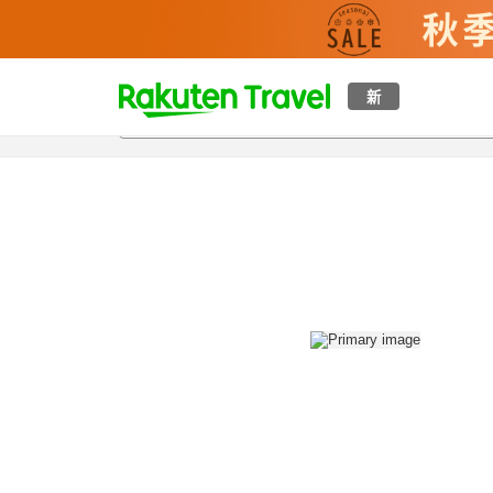
t
新
概覽
房間及住宿方案
評價
設施
o
p
P
a
g
e
_
s
e
a
r
c
h