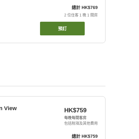
總計
HK$769
2
位住客
1
晚
1
間房
預訂
n View
HK$759
每晚每間客房
包括稅項及其他費用
總計
HK$759