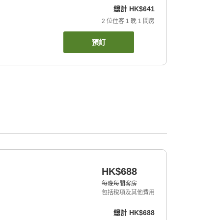
總計
HK$641
2
位住客
1
晚
1
間房
預訂
HK$688
每晚每間客房
包括稅項及其他費用
總計
HK$688