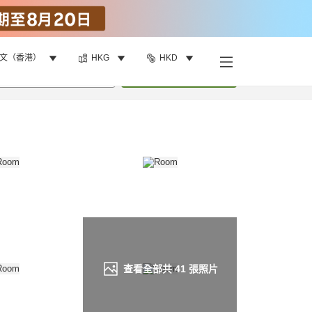
文（香港）
HKG
HKD
找客房
•
1
間房
重新搜尋
查看全部共
41
張照片