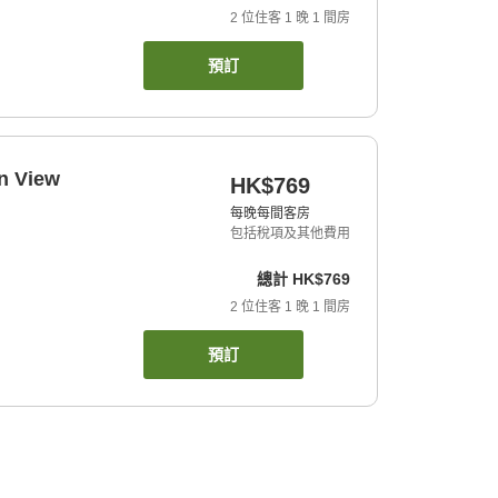
2
位住客
1
晚
1
間房
預訂
n View
HK$769
每晚每間客房
包括稅項及其他費用
總計
HK$769
2
位住客
1
晚
1
間房
預訂