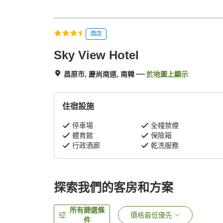
酒店
Sky View Hotel
昌原市, 慶尚南道, 南韓
於地圖上顯示
住宿設施
停車場
全幢禁煙
體育館
保險箱
行政酒廊
乾洗服務
探索我們的客房和方案
所有篩選條
價格最低優先
件