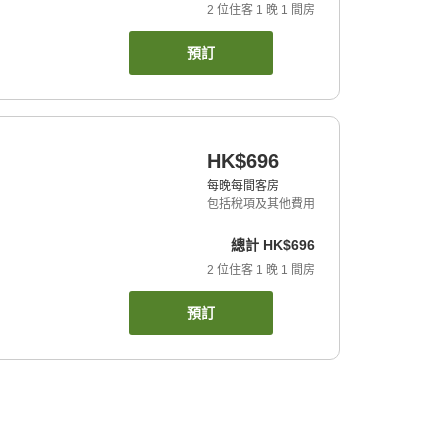
2
位住客
1
晚
1
間房
預訂
HK$696
每晚每間客房
包括稅項及其他費用
總計
HK$696
2
位住客
1
晚
1
間房
預訂