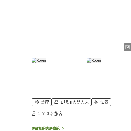
禁煙
1 張加大雙人床
海景
1 至 3 名旅客
更詳細的客房資訊