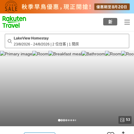
to
top
page
新
LakeView Homestay
23/8/2026
-
24/8/2026
|
2 位住客
|
1 間房
53