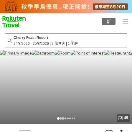
to
top
page
新
Cherry Feast Resort
24/8/2026
-
25/8/2026
|
2 位住客
|
1 間房
45