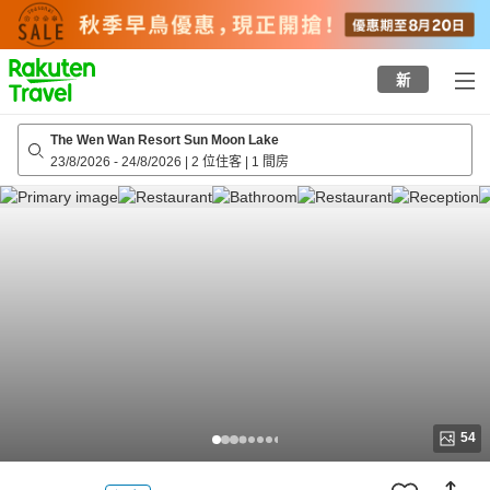
to
top
page
新
The Wen Wan Resort Sun Moon Lake
23/8/2026
-
24/8/2026
|
2 位住客
|
1 間房
54