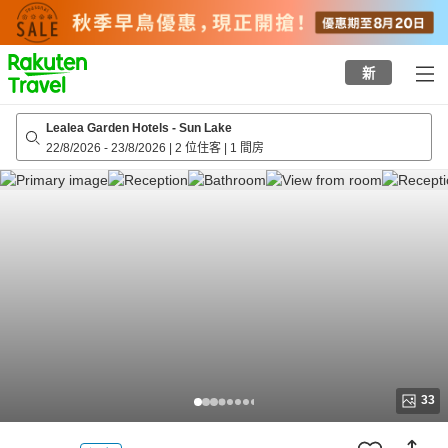
to
top
page
新
Lealea Garden Hotels - Sun Lake
22/8/2026
-
23/8/2026
|
2 位住客
|
1 間房
33