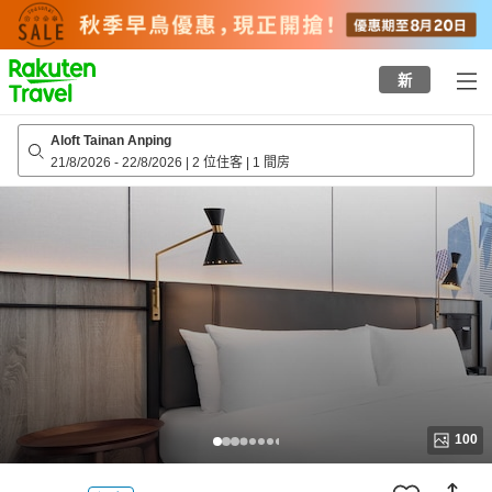
to
top
page
新
Aloft Tainan Anping
21/8/2026
-
22/8/2026
|
2 位住客
|
1 間房
100