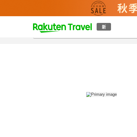
t
新
概覽
房間及住宿方案
評價
設施
o
p
P
a
g
e
_
s
e
a
r
c
h