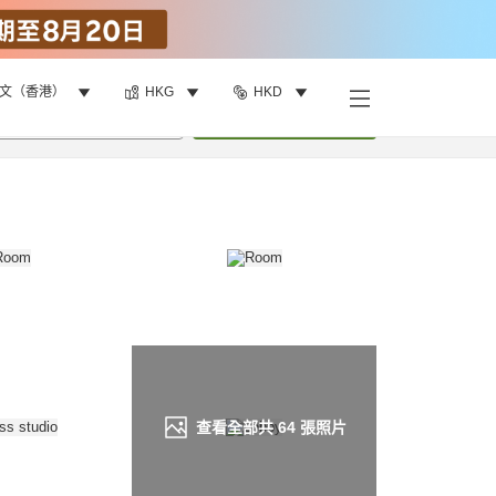
文（香港）
HKG
HKD
找客房
•
1
間房
重新搜尋
查看全部共
64
張照片