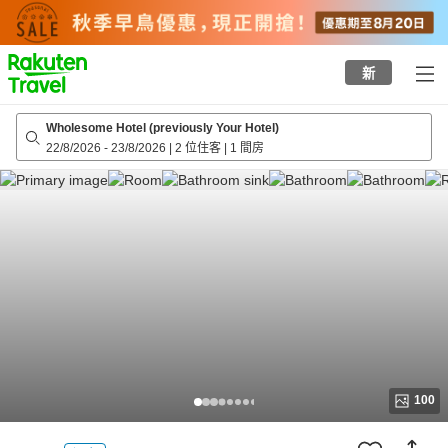
to
top
page
新
Wholesome Hotel (previously Your Hotel)
22/8/2026
-
23/8/2026
|
2 位住客
|
1 間房
100