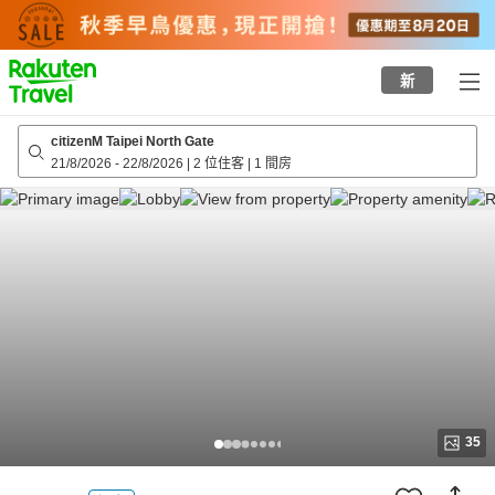
to
top
page
新
citizenM Taipei North Gate
21/8/2026
-
22/8/2026
|
2 位住客
|
1 間房
35