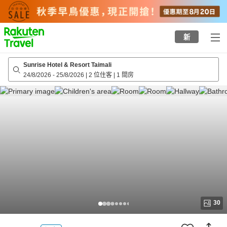
to
top
page
新
Sunrise Hotel & Resort Taimali
24/8/2026
-
25/8/2026
|
2 位住客
|
1 間房
30