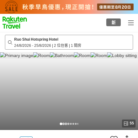
to
top
page
新
Ruo Shui Hotspring Hotel
24/8/2026
-
25/8/2026
|
2 位住客
|
1 間房
55