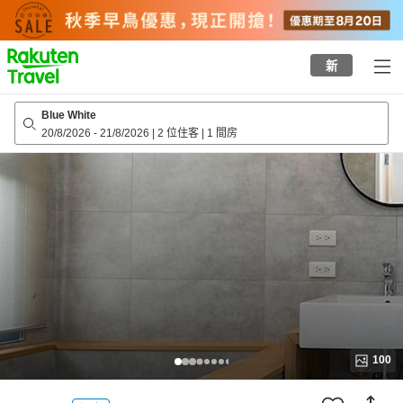
to
top
page
新
Blue White
20/8/2026
-
21/8/2026
|
2 位住客
|
1 間房
100