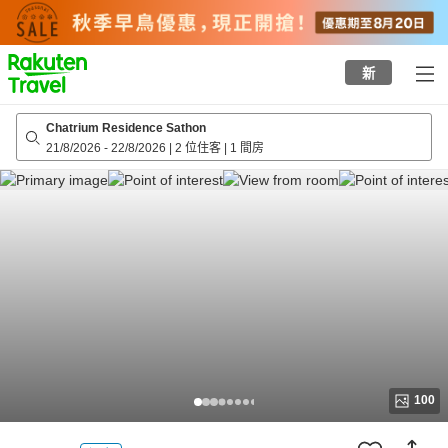
to
top
page
新
Chatrium Residence Sathon
21/8/2026
-
22/8/2026
|
2 位住客
|
1 間房
100