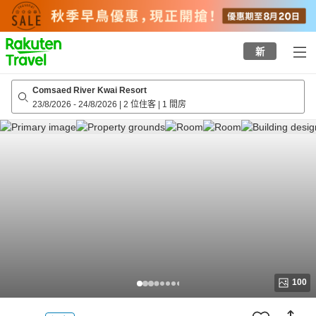
to
top
page
新
Comsaed River Kwai Resort
23/8/2026
-
24/8/2026
|
2 位住客
|
1 間房
100