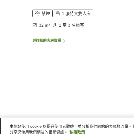
禁煙
1 張特大雙人床
32 m²
1 至 3 名旅客
更詳細的客房資訊
本網站使用 cookie 以提升使用者體驗，並分析我們網站的表現與流
主頁
泰國
北碧府
北碧府
Vk & Residence Kan
分享您使用我們網站的相關資訊。
私隱政策