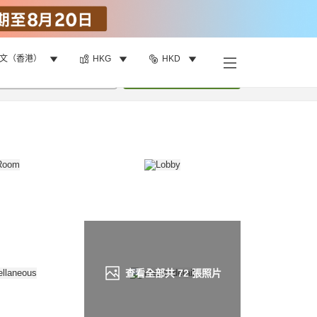
文（香港）
HKG
HKD
找客房
•
1
間房
重新搜尋
查看全部共
72
張照片