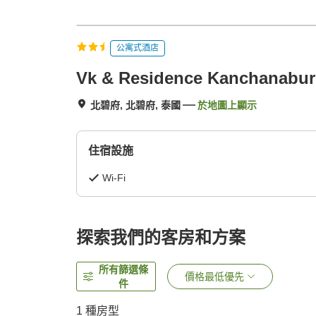
公寓式酒店
Vk & Residence Kanchanabur
北碧府, 北碧府, 泰國
於地圖上顯示
住宿設施
Wi-Fi
探索我們的客房和方案
所有篩選條
價格最低優先
件
1 種房型