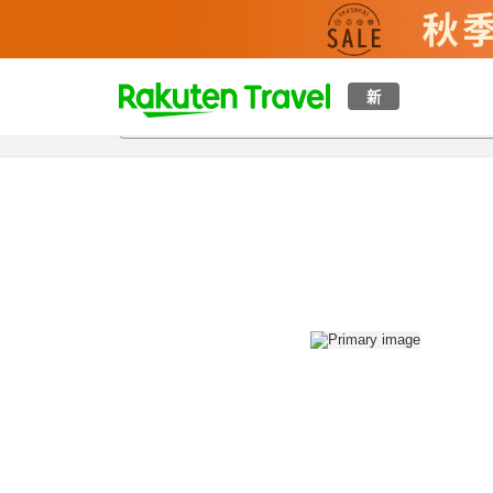
t
新
概覽
房間及住宿方案
評價
設施
o
p
P
a
g
e
_
s
e
a
r
c
h