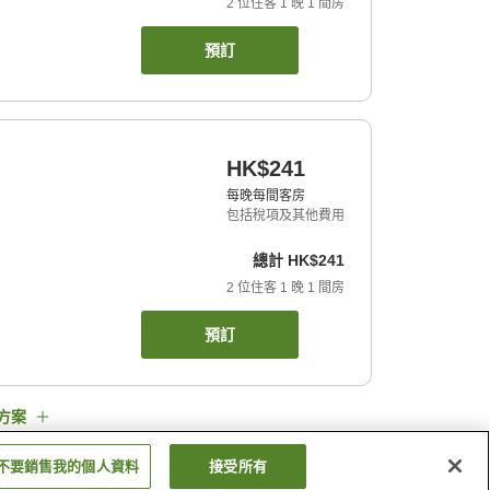
2
位住客
1
晚
1
間房
預訂
HK$241
每晚每間客房
包括稅項及其他費用
總計
HK$241
2
位住客
1
晚
1
間房
預訂
方案
不要銷售我的個人資料
接受所有