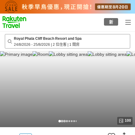
to
top
page
新
Royal Phala Cliff Beach Resort and Spa
24/8/2026
-
25/8/2026
|
2 位住客
|
1 間房
100