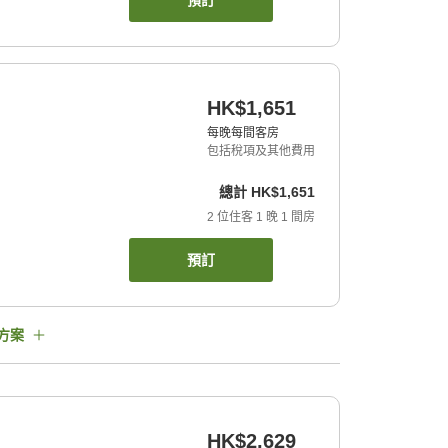
預訂
HK$1,651
每晚每間客房
包括稅項及其他費用
總計
HK$1,651
2
位住客
1
晚
1
間房
預訂
方案
HK$2,629