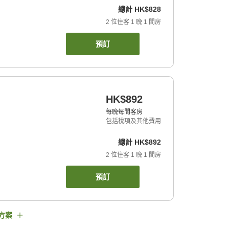
總計
HK$828
2
位住客
1
晚
1
間房
預訂
HK$892
每晚每間客房
包括稅項及其他費用
總計
HK$892
2
位住客
1
晚
1
間房
預訂
方案