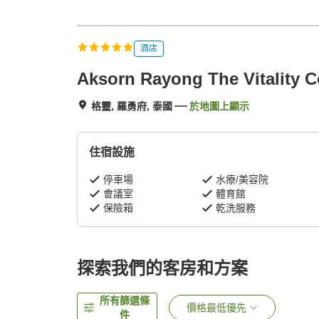
酒店
Aksorn Rayong The Vitality C
格靈, 羅勇府, 泰國
於地圖上顯示
住宿設施
停車場
水療/美容院
會議室
體育館
保險箱
乾洗服務
探索我們的客房和方案
所有篩選條
價格最低優先
件