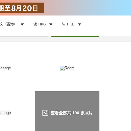
文（香港）
HKG
HKD
找客房
•
1
間房
重新搜尋
查看全部共
100
張照片