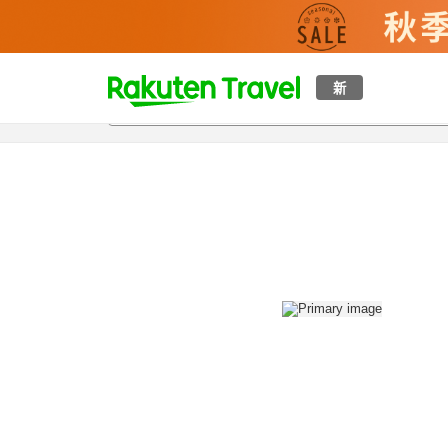
t
新
概覽
房間及住宿方案
評價
設施
o
p
P
a
g
e
_
s
e
a
r
c
h