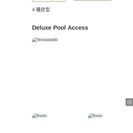
4
種房型
Deluxe Pool Access