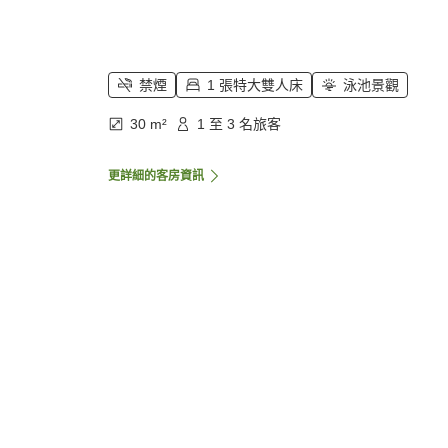
禁煙
1 張特大雙人床
泳池景觀
30 m²
1 至 3 名旅客
更詳細的客房資訊