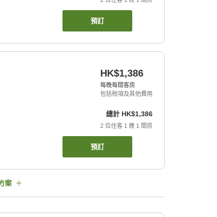
2
位住客
1
晚
1
間房
預訂
HK$1,386
每晚每間客房
包括稅項及其他費用
總計
HK$1,386
2
位住客
1
晚
1
間房
預訂
方案