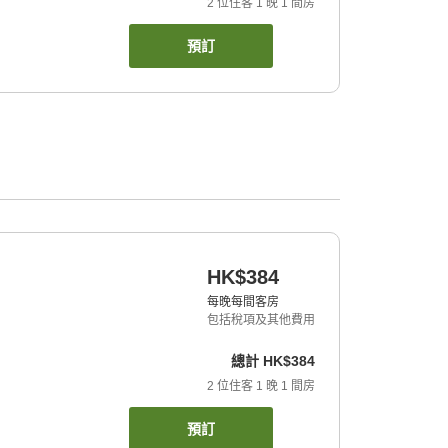
2
位住客
1
晚
1
間房
預訂
HK$384
每晚每間客房
包括稅項及其他費用
總計
HK$384
2
位住客
1
晚
1
間房
預訂