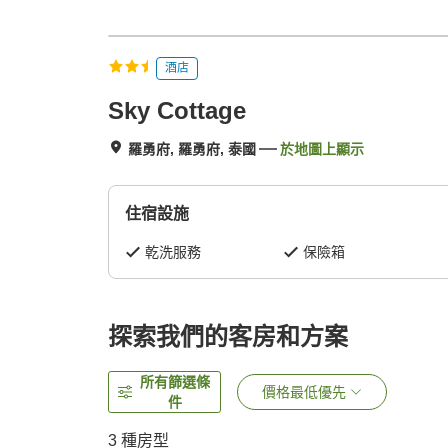
酒店
Sky Cottage
羅勇府, 羅勇府, 泰國
於地圖上顯示
住宿設施
乾洗服務
保險箱
探索我們的客房和方案
所有篩選條
價格最低優先
件
3
種房型