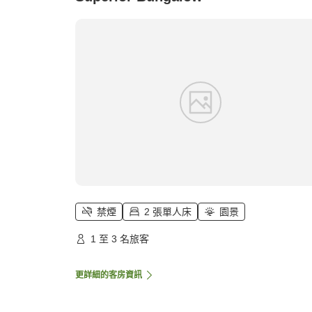
禁煙
2 張單人床
園景
1 至 3 名旅客
更詳細的客房資訊