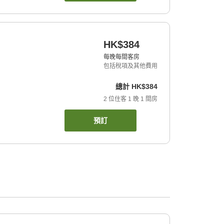
HK$384
每晚每間客房
包括稅項及其他費用
總計
HK$384
2
位住客
1
晚
1
間房
預訂