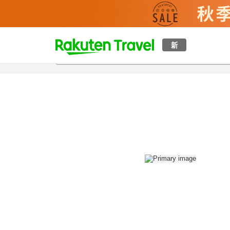
t
新
概覽
房間及住宿方案
評價
設施
o
p
P
a
g
e
_
s
e
a
r
c
h