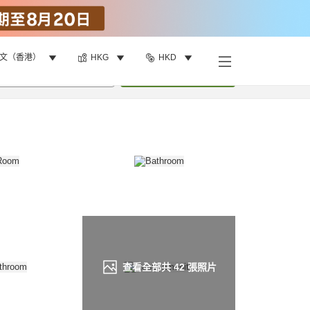
文（香港）
HKG
HKD
找客房
•
1
間房
重新搜尋
查看全部共
42
張照片