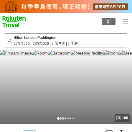
to
top
page
新
Hilton London Paddington
22/8/2026
-
23/8/2026
|
2 位住客
|
1 間房
100