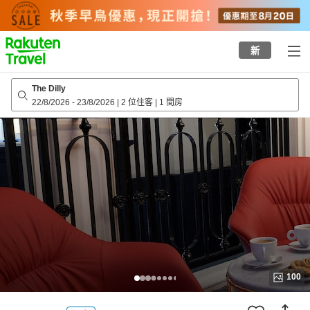
to
top
page
新
The Dilly
22/8/2026
-
23/8/2026
|
2 位住客
|
1 間房
100