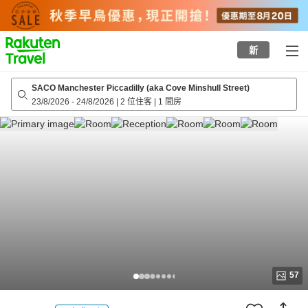
to
top
page
新
SACO Manchester Piccadilly (aka Cove Minshull Street)
23/8/2026
-
24/8/2026
|
2 位住客
|
1 間房
57