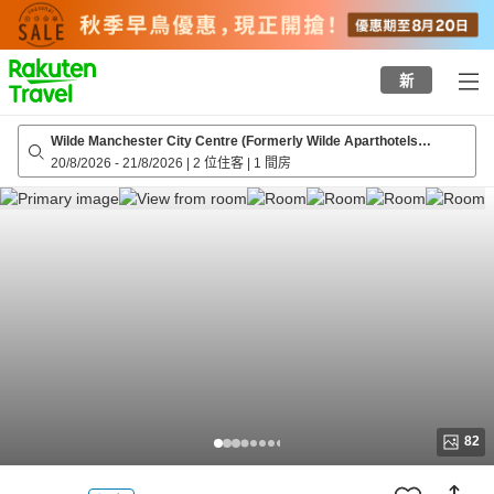
to
top
page
新
Wilde Manchester City Centre (Formerly Wilde Aparthotels
Manchester St. Peters Square)
20/8/2026
-
21/8/2026
|
2 位住客
|
1 間房
82