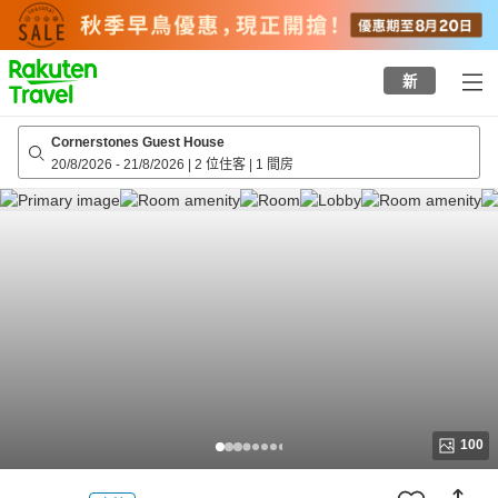
to
top
page
新
Cornerstones Guest House
20/8/2026
-
21/8/2026
|
2 位住客
|
1 間房
100