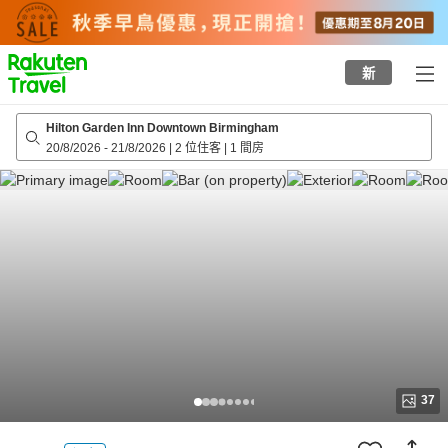
to
top
page
新
Hilton Garden Inn Downtown Birmingham
20/8/2026
-
21/8/2026
|
2 位住客
|
1 間房
37