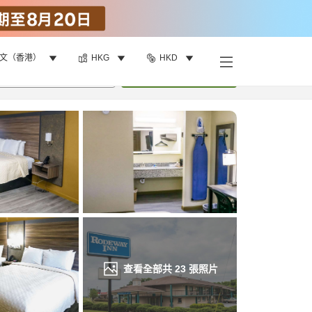
文（香港）
HKG
HKD
找客房
•
1
間房
重新搜尋
查看全部共
23
張照片