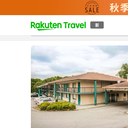
t
新
概覽
房間及住宿方案
評價
設施
o
p
P
a
g
e
_
s
e
a
r
c
h