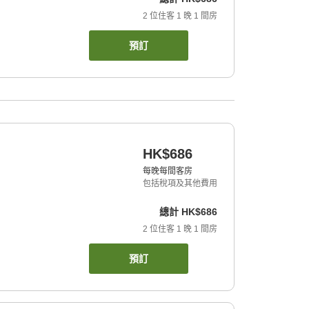
2
位住客
1
晚
1
間房
預訂
HK$686
每晚每間客房
包括稅項及其他費用
總計
HK$686
2
位住客
1
晚
1
間房
預訂